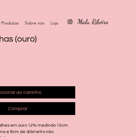
Malu Ribeiro
Produtos
Sobre nós
Loja
has (ouro)
icionar ao carrinho
Comprar
talhes em ouro 12% medindo 10cm
ima e 8cm de diâmetro não