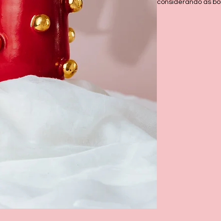
considerando as bol
Obs.: Como a peça 
microondas