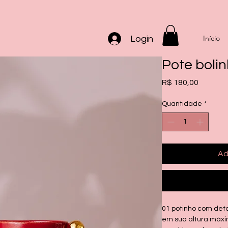
Início
Login
Pote bolin
Preço
R$ 180,00
Quantidade
*
Ad
01 potinho com de
em sua altura máx