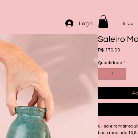
Início
Login
Saleiro M
Preço
R$ 170,00
Quantidade
*
Ad
01 saleiro marroqui
base medindo 10,5c