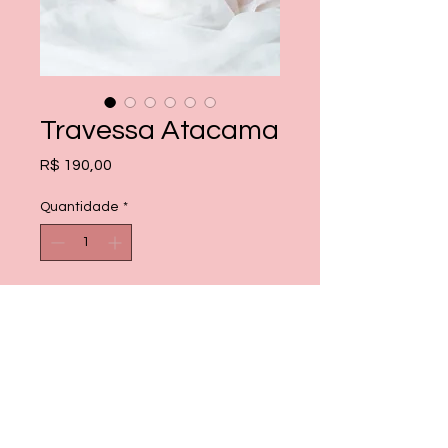
Travessa Atacama
Preço
R$ 190,00
Quantidade
*
Adicionar ao carrinho
Comprar
01 travessa medindo 21cm de
diâmetro e 11cm de altura